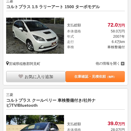
三菱
コルトプラス 1.5 ラリーアート 1500 ターボモデル
72.
0
支払総額
万円
本体価格
58.
0
万円
年式
2007年
走行
6.4万km
車検
車検整備付
他の情報を開く
茨城県稲敷郡阿見町
お気に入り追加
在庫確認・見積依頼
（無料）
三菱
コルトプラス クールベリー 車検整備付き/社外ナ
ビ/TV/Bluetooth
39.
0
支払総額
万円
本体価格
28.
0
万円