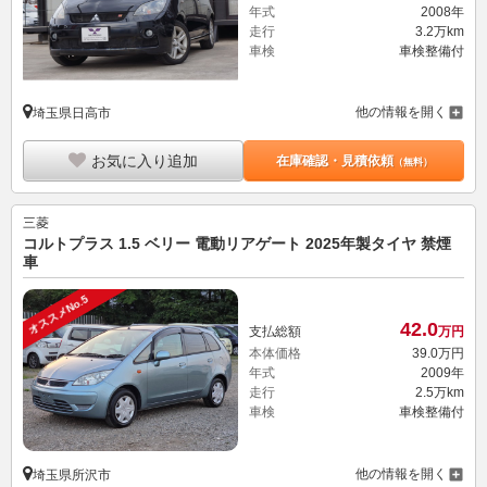
年式
2008年
走行
3.2万km
車検
車検整備付
他の情報を開く
埼玉県日高市
お気に入り追加
在庫確認・見積依頼
（無料）
三菱
コルトプラス 1.5 ベリー 電動リアゲート 2025年製タイヤ 禁煙
車
オススメNo.5
42.
0
支払総額
万円
本体価格
39.
0
万円
年式
2009年
走行
2.5万km
車検
車検整備付
他の情報を開く
埼玉県所沢市