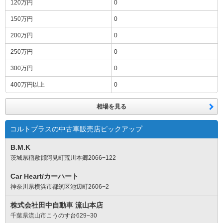
120万円
0
150万円
0
200万円
0
250万円
0
300万円
0
400万円
以上
0
相場を見る
コルトプラスの中古車販売店ピックアップ
B.M.K
茨城県稲敷郡阿見町荒川本郷2066−122
Car Heart/カーハート
神奈川県横浜市都筑区池辺町2606−2
株式会社田中自動車 流山本店
千葉県流山市こうのす台629−30