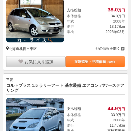
38.
0
支払総額
万円
本体価格
34.
0
万円
年式
2008年
走行
13.1万km
車検
2028年03月
他の情報を開く
北海道札幌市東区
お気に入り追加
在庫確認・見積依頼
（無料）
三菱
コルトプラス 1.5 ラリーアート 基本装備 エアコン パワーステア
リング
44.
9
支払総額
万円
本体価格
33.
9
万円
年式
2008年
走行
11.4万km
車検
車検整備無