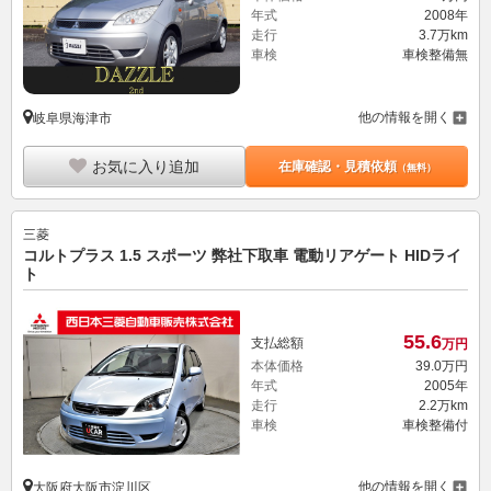
年式
2008年
走行
3.7万km
車検
車検整備無
他の情報を開く
岐阜県海津市
お気に入り追加
在庫確認・見積依頼
（無料）
三菱
コルトプラス 1.5 スポーツ 弊社下取車 電動リアゲート HIDライ
ト
55.
6
支払総額
万円
本体価格
39.
0
万円
年式
2005年
走行
2.2万km
車検
車検整備付
他の情報を開く
大阪府大阪市淀川区