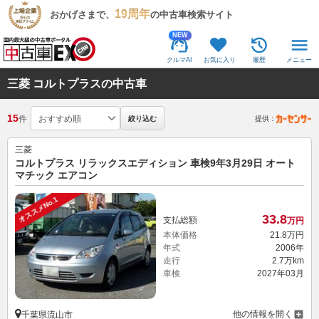
19周年
おかげさまで、
の中古車検索サイト
NEW
クルマAI
お気に入り
履歴
メニュー
三菱 コルトプラスの中古車
15
件
絞り込む
提供：
三菱
コルトプラス リラックスエディション 車検9年3月29日 オート
マチック エアコン
オススメNo.1
33.
8
支払総額
万円
本体価格
21.
8
万円
年式
2006年
走行
2.7万km
車検
2027年03月
他の情報を開く
千葉県流山市