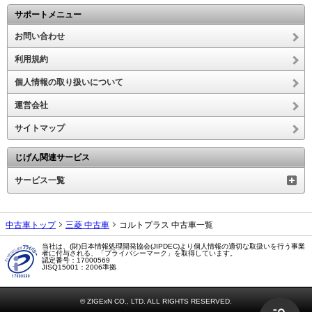
サポートメニュー
お問い合わせ
利用規約
個人情報の取り扱いについて
運営会社
サイトマップ
じげん関連サービス
サービス一覧
中古車トップ
三菱 中古車
コルトプラス 中古車一覧
当社は、(財)日本情報処理開発協会(JIPDEC)より個人情報の適切な取扱いを行う事業
者に付与される、「プライバシーマーク」を取得しています。
認定番号：17000569
JISQ15001：2006準拠
© ZIGExN CO., LTD. ALL RIGHTS RESERVED.