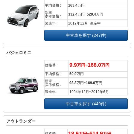
平均価格 :
163.4
万円
新車
332.4
万円~
529.4
万円
参考価格 :
製造年 :
2012年12月~生産中
中古車を探す (247件)
パジェロミニ
9.9
168.0
万円~
万円
価格帯 :
平均価格 :
50.9
万円
新車
98.8
万円~
169.6
万円
参考価格 :
製造年 :
1994年12月~2012年6月
中古車を探す (449件)
アウトランダー
18.9
614.9
万円~
万円
価格帯 :