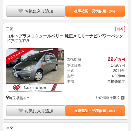
お気に入り追加
在庫確認・見積依頼
（無料）
三菱
新着
コルトプラス 1.3 クールベリー 純正メモリーナビ/パワーバック
ドア/CD/TV/
オススメNo.2
29.
4
支払総額
万円
本体価格
14.
9
万円
年式
2011年
走行
4.9万km
車検
車検整備付
他の情報を開く
埼玉県熊谷市
お気に入り追加
在庫確認・見積依頼
（無料）
三菱