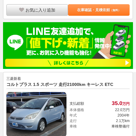
お気に入り追加
在庫確認・見積依頼
（無料）
三菱
新着
コルトプラス 1.5 スポーツ 走行21000km キーレス ETC
35.
0
支払総額
万円
本体価格
22.
0
万円
年式
2004年
走行
2.1万km
車検
車検整備付