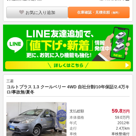
お気に入り追加
在庫確認・見積依頼
（無料）
三菱
コルトプラス 1.3 クールベリー 4WD 自社分割/10年保証/2.4万キ
ロ/事故無/夏冬
59.
8
支払総額
万円
本体価格
59.
0
万円
年式
2012年
走行
2.4万km
車検
車検整備付