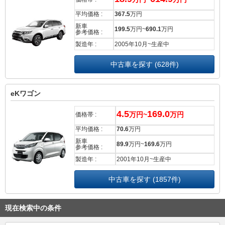
平均価格 :
367.5
万円
新車
199.5
万円~
690.1
万円
参考価格 :
製造年 :
2005年10月~生産中
中古車を探す (628件)
eKワゴン
4.5
169.0
万円~
万円
価格帯 :
平均価格 :
70.6
万円
新車
89.9
万円~
169.6
万円
参考価格 :
製造年 :
2001年10月~生産中
中古車を探す (1857件)
現在検索中の条件