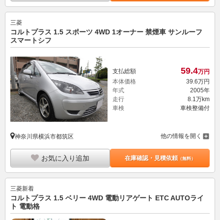
三菱
コルトプラス 1.5 スポーツ 4WD 1オーナー 禁煙車 サンルーフ
スマートシフ
59.
4
支払総額
万円
本体価格
39.
6
万円
年式
2005年
走行
8.1万km
車検
車検整備付
他の情報を開く
神奈川県横浜市都筑区
お気に入り追加
在庫確認・見積依頼
（無料）
三菱
新着
コルトプラス 1.5 ベリー 4WD 電動リアゲート ETC AUTOライ
ト 電動格