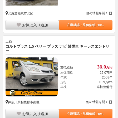
他の情報を開く
北海道札幌市北区
お気に入り追加
在庫確認・見積依頼
（無料）
三菱
コルトプラス 1.5 ベリー プラス ナビ 禁煙車 キーレスエントリ
ー
36.
0
支払総額
万円
本体価格
16.
0
万円
年式
2008年
走行
10.9万km
車検
車検整備付
他の情報を開く
神奈川県相模原市南区
お気に入り追加
在庫確認・見積依頼
（無料）