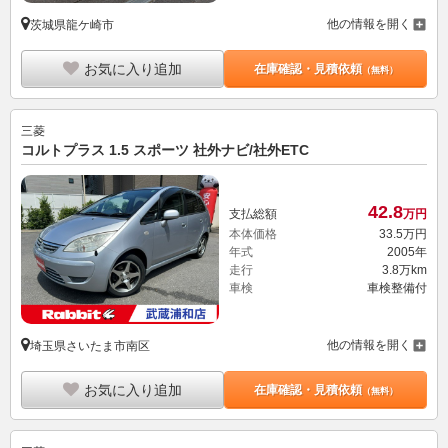
他の情報を開く
茨城県龍ケ崎市
お気に入り追加
在庫確認・見積依頼
（無料）
三菱
コルトプラス 1.5 スポーツ 社外ナビ/社外ETC
42.
8
支払総額
万円
本体価格
33.
5
万円
年式
2005年
走行
3.8万km
車検
車検整備付
他の情報を開く
埼玉県さいたま市南区
お気に入り追加
在庫確認・見積依頼
（無料）