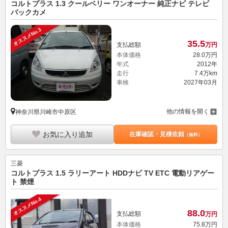
コルトプラス 1.3 クールベリー ワンオーナー 純正ナビ テレビ
バックカメ
オススメNo.3
35.
5
支払総額
万円
本体価格
28.
0
万円
年式
2012年
走行
7.4万km
車検
2027年03月
他の情報を開く
神奈川県川崎市中原区
お気に入り追加
在庫確認・見積依頼
（無料）
三菱
コルトプラス 1.5 ラリーアート HDDナビ TV ETC 電動リアゲー
ト 禁煙
オススメNo.4
88.
0
支払総額
万円
本体価格
75.
8
万円