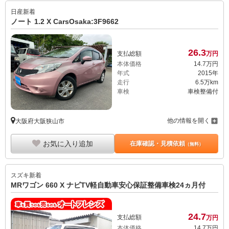
日産
新着
ノート 1.2 X CarsOsaka:3F9662
26.
3
支払総額
万円
本体価格
14.
7
万円
年式
2015年
走行
6.5万km
車検
車検整備付
他の情報を開く
大阪府大阪狭山市
お気に入り追加
在庫確認・見積依頼
（無料）
スズキ
新着
MRワゴン 660 X ナビTV軽自動車安心保証整備車検24ヵ月付
24.
7
支払総額
万円
本体価格
14.
7
万円