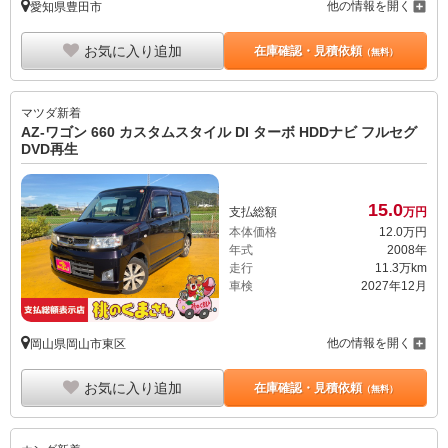
他の情報を開く
愛知県豊田市
お気に入り追加
在庫確認・見積依頼
（無料）
マツダ
新着
AZ-ワゴン 660 カスタムスタイル DI ターボ HDDナビ フルセグ
DVD再生
15.
0
支払総額
万円
本体価格
12.
0
万円
年式
2008年
走行
11.3万km
車検
2027年12月
他の情報を開く
岡山県岡山市東区
お気に入り追加
在庫確認・見積依頼
（無料）