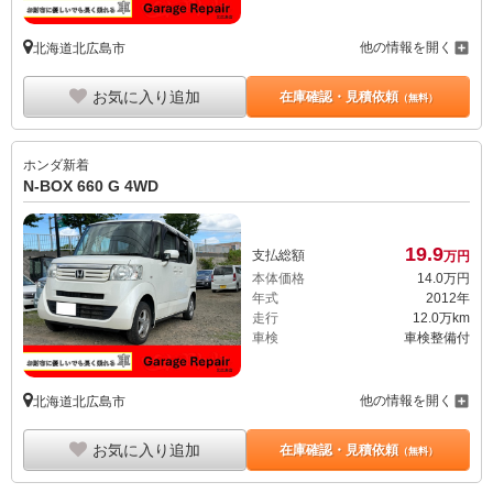
他の情報を開く
北海道北広島市
お気に入り追加
在庫確認・見積依頼
（無料）
ホンダ
新着
N-BOX 660 G 4WD
19.
9
支払総額
万円
本体価格
14.
0
万円
年式
2012年
走行
12.0万km
車検
車検整備付
他の情報を開く
北海道北広島市
お気に入り追加
在庫確認・見積依頼
（無料）