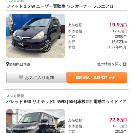
ホンダ
新着
フィット 1.5 W ユーザー買取車 ワンオーナー フルエアロ
19.
9
支払総額
万円
本体価格
12.
4
万円
年式
2006年
走行
16.5万km
車検
2027年05月
他の情報を開く
愛知県日進市
お気に入り追加
在庫確認・見積依頼
（無料）
スズキ
新着
パレット 660 リミテッドII 4WD [556]車検2年 電動スライドドア
22.
8
支払総額
万円
本体価格
12.
8
万円
年式
2012年