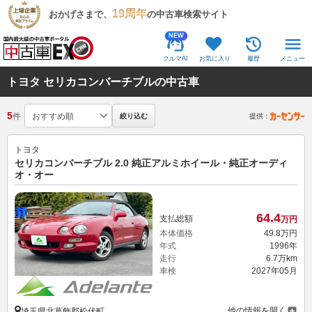
19周年
おかげさまで、
の中古車検索サイト
NEW
クルマAI
お気に入り
履歴
メニュー
トヨタ セリカコンバーチブルの中古車
5
件
絞り込む
提供：
トヨタ
セリカコンバーチブル 2.0 純正アルミホイール・純正オーディ
オ・オー
64.
4
支払総額
万円
本体価格
49.
8
万円
年式
1996年
走行
6.7万km
車検
2027年05月
他の情報を開く
埼玉県北葛飾郡松伏町