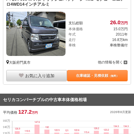
ロ4WD14インチアルミ
26.
0
支払総額
万円
本体価格
15.
0
万円
年式
2011年
走行
16.8万km
車検
車検整備付
他の情報を開く
大阪府門真市
お気に入り追加
在庫確認・見積依頼
（無料）
セリカコンバーチブルの中古車本体価格相場
127.2
平均価格
2026年8月
更新
万円