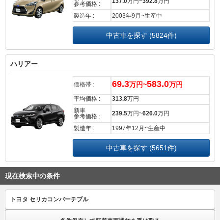
137.0
万円~
392.8
万円
参考価格 :
製造年 :
2003年9月~生産中
中古車を探す (5824件)
ハリアー
69.3
583.0
万円~
万円
価格帯 :
平均価格 :
313.8
万円
新車
239.5
万円~
626.0
万円
参考価格 :
製造年 :
1997年12月~生産中
中古車を探す (5651件)
現在検索中の条件
トヨタ セリカコンバーチブル