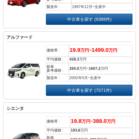
製造年 :
1997年12月~生産中
中古車を探す (9388件)
アルファード
19.9
1499.0
万円~
万円
価格帯 :
平均価格 :
428.3
万円
新車
265.0
万円~
1607.2
万円
参考価格 :
製造年 :
2002年5月~生産中
中古車を探す (7571件)
シエンタ
19.8
388.0
万円~
万円
価格帯 :
平均価格 :
193.6
万円
新車