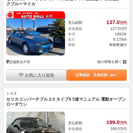
クブルーマイカ
137.
0
支払総額
万円
本体価格
127.
0
万円
年式
1992年
走行
8.1万km
車検
車検整備付
他の情報を開く
茨城県水戸市
お気に入り追加
在庫確認・見積依頼
（無料）
トヨタ
セリカコンバーチブル 2.0 タイプX 5速マニュアル 電動オープン
ローダウン
199.
0
支払総額
万円
本体価格
189.
0
万円