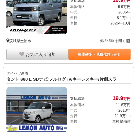
19.
9
支払総額
万円
本体価格
9.
9
万円
年式
2006年
走行
8.1万km
車検
2026年10月
他の情報を開く
茨城県土浦市
お気に入り追加
在庫確認・見積依頼
（無料）
ダイハツ
新着
タント 660 L SDナビ/フルセグTV/キーレスキー/片側スラ
19.
9
支払総額
万円
本体価格
11.
8
万円
年式
2013年
走行
11.9万km
車検
車検整備付