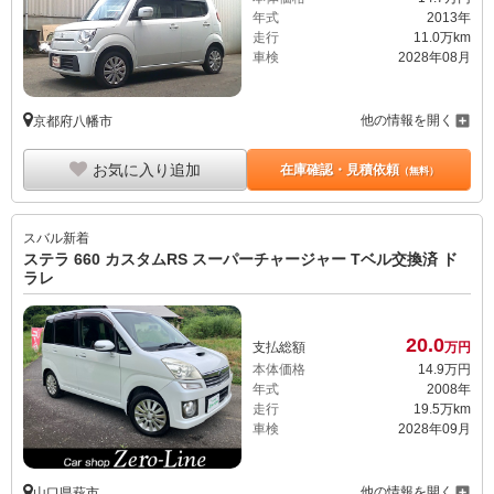
年式
2013年
走行
11.0万km
車検
2028年08月
他の情報を開く
京都府八幡市
お気に入り追加
在庫確認・見積依頼
（無料）
スバル
新着
ステラ 660 カスタムRS スーパーチャージャー Tベル交換済 ド
ラレ
20.
0
支払総額
万円
本体価格
14.
9
万円
年式
2008年
走行
19.5万km
車検
2028年09月
他の情報を開く
山口県萩市