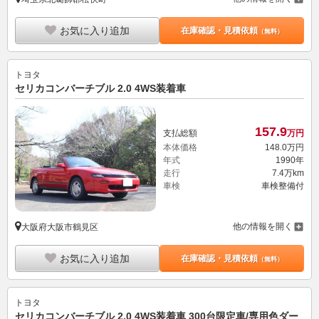
お気に入り追加
在庫確認・見積依頼
（無料）
トヨタ
セリカコンバーチブル 2.0 4WS装着車
157.
9
支払総額
万円
本体価格
148.
0
万円
年式
1990年
走行
7.4万km
車検
車検整備付
他の情報を開く
大阪府大阪市鶴見区
お気に入り追加
在庫確認・見積依頼
（無料）
トヨタ
セリカコンバーチブル 2.0 4WS装着車 300台限定車/専用色ダー