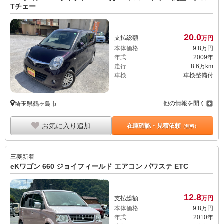
Tチェー
20.
0
支払総額
万円
本体価格
9.
8
万円
年式
2009年
走行
8.6万km
車検
車検整備付
他の情報を開く
埼玉県鶴ヶ島市
お気に入り追加
在庫確認・見積依頼
（無料）
三菱
新着
eKワゴン 660 ジョイフィールド エアコン パワステ ETC
12.
8
支払総額
万円
本体価格
9.
8
万円
年式
2010年