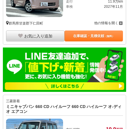
走行
11.9万km
車検
2027年11月
他の情報を開く
群馬県甘楽郡下仁田町
お気に入り追加
在庫確認・見積依頼
（無料）
三菱
新着
ミニキャブバン 660 CD ハイルーフ 660 CD ハイルーフ オ-ディ
オ エアコン