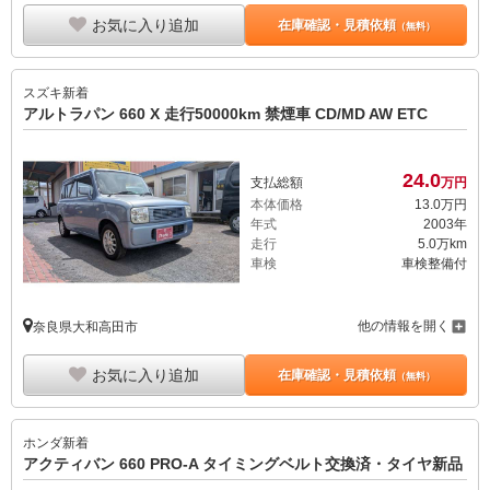
お気に入り追加
在庫確認・見積依頼
（無料）
スズキ
新着
アルトラパン 660 X 走行50000km 禁煙車 CD/MD AW ETC
24.
0
支払総額
万円
本体価格
13.
0
万円
年式
2003年
走行
5.0万km
車検
車検整備付
他の情報を開く
奈良県大和高田市
お気に入り追加
在庫確認・見積依頼
（無料）
ホンダ
新着
アクティバン 660 PRO-A タイミングベルト交換済・タイヤ新品