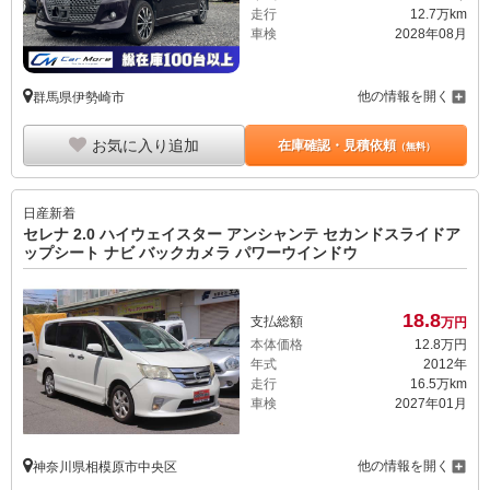
走行
12.7万km
車検
2028年08月
他の情報を開く
群馬県伊勢崎市
お気に入り追加
在庫確認・見積依頼
（無料）
日産
新着
セレナ 2.0 ハイウェイスター アンシャンテ セカンドスライドア
ップシート ナビ バックカメラ パワーウインドウ
18.
8
支払総額
万円
本体価格
12.
8
万円
年式
2012年
走行
16.5万km
車検
2027年01月
他の情報を開く
神奈川県相模原市中央区