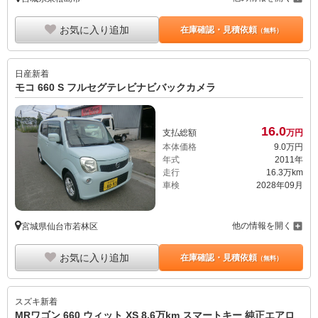
お気に入り追加
在庫確認・見積依頼
（無料）
日産
新着
モコ 660 S フルセグテレビナビバックカメラ
16.
0
支払総額
万円
本体価格
9.
0
万円
年式
2011年
走行
16.3万km
車検
2028年09月
他の情報を開く
宮城県仙台市若林区
お気に入り追加
在庫確認・見積依頼
（無料）
スズキ
新着
MRワゴン 660 ウィット XS 8.6万km スマートキー 純正エアロ