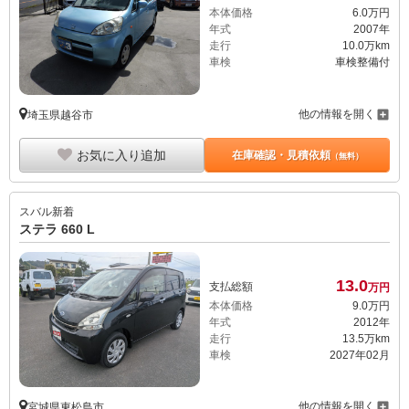
本体価格
6.
0
万円
年式
2007年
走行
10.0万km
車検
車検整備付
他の情報を開く
埼玉県越谷市
お気に入り追加
在庫確認・見積依頼
（無料）
スバル
新着
ステラ 660 L
13.
0
支払総額
万円
本体価格
9.
0
万円
年式
2012年
走行
13.5万km
車検
2027年02月
他の情報を開く
宮城県東松島市