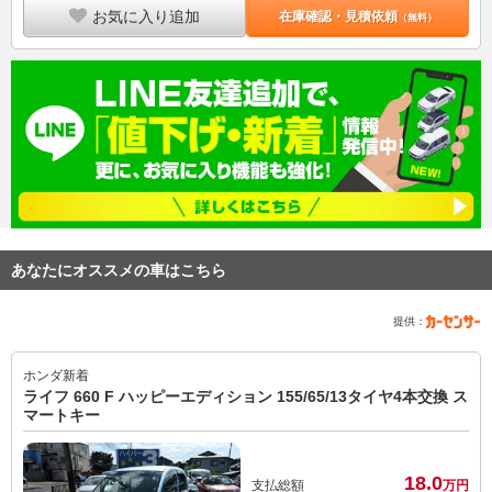
お気に入り追加
在庫確認・見積依頼
（無料）
あなたにオススメの車はこちら
提供：
ホンダ
新着
ライフ 660 F ハッピーエディション 155/65/13タイヤ4本交換 ス
マートキー
18.
0
支払総額
万円