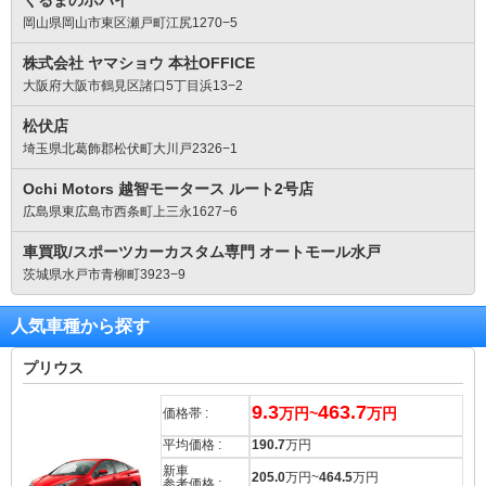
くるまのポパイ
岡山県岡山市東区瀬戸町江尻1270−5
株式会社 ヤマショウ 本社OFFICE
大阪府大阪市鶴見区諸口5丁目浜13−2
松伏店
埼玉県北葛飾郡松伏町大川戸2326−1
Ochi Motors 越智モータース ルート2号店
広島県東広島市西条町上三永1627−6
車買取/スポーツカーカスタム専門 オートモール水戸
茨城県水戸市青柳町3923−9
人気車種から探す
プリウス
9.3
463.7
万円~
万円
価格帯 :
平均価格 :
190.7
万円
新車
205.0
万円~
464.5
万円
参考価格 :