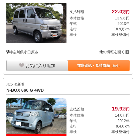
22.
0
支払総額
万円
本体価格
13.
9
万円
年式
2013年
走行
18.9万km
車検
車検整備付
他の情報を開く
神奈川県小田原市
お気に入り追加
在庫確認・見積依頼
（無料）
ホンダ
新着
N-BOX 660 G 4WD
19.
9
支払総額
万円
本体価格
14.
0
万円
年式
2012年
走行
9.4万km
車検
車検整備付