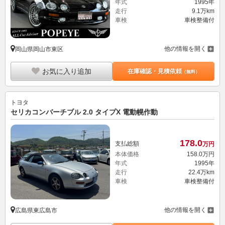
年式
1995年
走行
9.1万km
車検
車検整備付
他の情報を開く
岡山県岡山市東区
お気に入り追加
在庫確認・見積依頼
（無料）
トヨタ
セリカコンバーチブル 2.0 タイプX 電動幌作動
178.
0
支払総額
万円
本体価格
158.
0
万円
年式
1995年
走行
22.4万km
車検
車検整備付
他の情報を開く
広島県東広島市