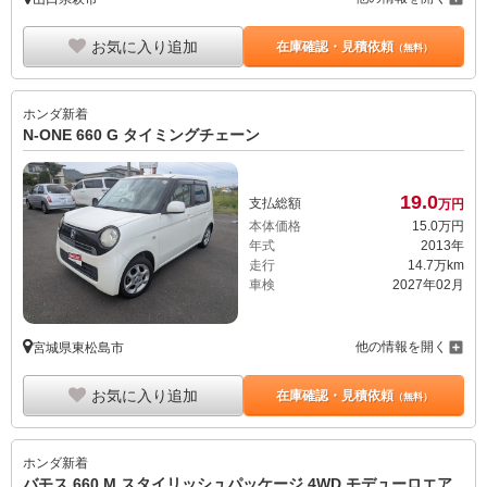
お気に入り追加
在庫確認・見積依頼
（無料）
ホンダ
新着
N-ONE 660 G タイミングチェーン
19.
0
支払総額
万円
本体価格
15.
0
万円
年式
2013年
走行
14.7万km
車検
2027年02月
他の情報を開く
宮城県東松島市
お気に入り追加
在庫確認・見積依頼
（無料）
ホンダ
新着
バモス 660 M スタイリッシュパッケージ 4WD モデューロエア