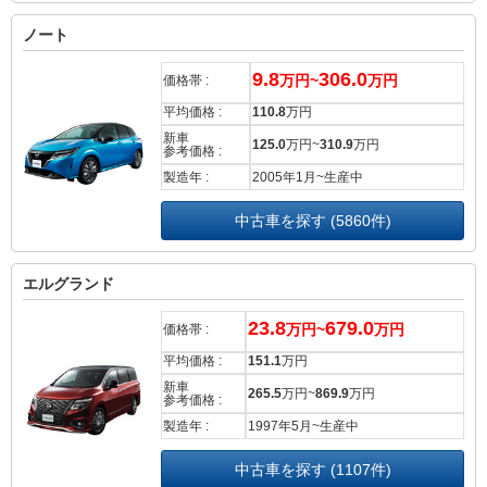
ノート
9.8
306.0
万円~
万円
価格帯 :
平均価格 :
110.8
万円
新車
125.0
万円~
310.9
万円
参考価格 :
製造年 :
2005年1月~生産中
中古車を探す (5860件)
エルグランド
23.8
679.0
万円~
万円
価格帯 :
平均価格 :
151.1
万円
新車
265.5
万円~
869.9
万円
参考価格 :
製造年 :
1997年5月~生産中
中古車を探す (1107件)