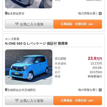
他の情報を開く
栃木県佐野市
お気に入り追加
在庫確認・見積依頼
（無料）
ホンダ
新着
N-ONE 660 G Lパッケージ 保証付 禁煙車
23.
9
支払総額
万円
本体価格
13.
2
万円
年式
2013年
走行
18.6万km
車検
車検整備付
他の情報を開く
宮城県仙台市宮城野区
お気に入り追加
在庫確認・見積依頼
（無料）