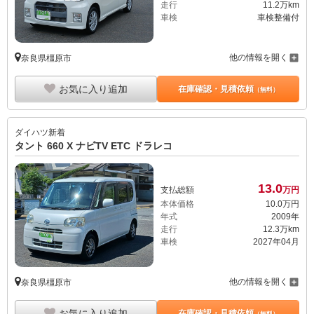
走行
11.2万km
車検
車検整備付
他の情報を開く
奈良県橿原市
お気に入り追加
在庫確認・見積依頼
（無料）
ダイハツ
新着
タント 660 X ナビTV ETC ドラレコ
13.
0
支払総額
万円
本体価格
10.
0
万円
年式
2009年
走行
12.3万km
車検
2027年04月
他の情報を開く
奈良県橿原市
お気に入り追加
在庫確認・見積依頼