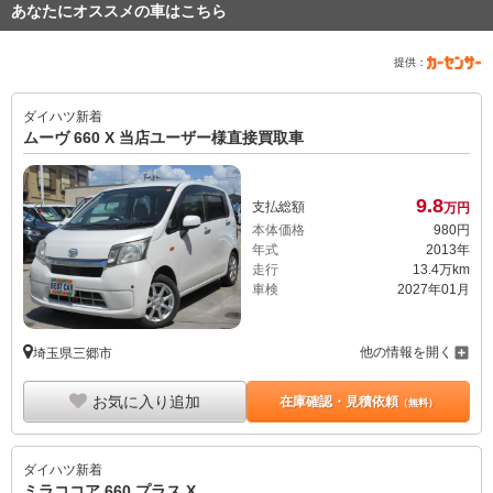
あなたにオススメの車はこちら
提供：
ダイハツ
新着
ムーヴ 660 X 当店ユーザー様直接買取車
9.
8
支払総額
万円
本体価格
980
円
年式
2013年
走行
13.4万km
車検
2027年01月
他の情報を開く
埼玉県三郷市
お気に入り追加
在庫確認・見積依頼
（無料）
ダイハツ
新着
ミラココア 660 プラス X