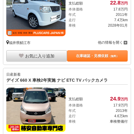
22.
8
支払総額
万円
本体価格
17.
8
万円
年式
2011年
走行
7.4万km
車検
2028年01月
他の情報を開く
福井県鯖江市
お気に入り追加
在庫確認・見積依頼
（無料）
日産
新着
デイズ 660 X 車検2年実施 ナビ ETC TV バックカメラ
24.
9
支払総額
万円
本体価格
17.
9
万円
年式
2013年
走行
4.6万km
車検
車検整備付