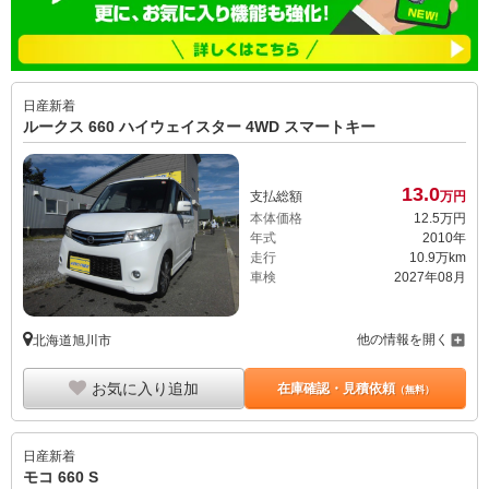
日産
新着
ルークス 660 ハイウェイスター 4WD スマートキー
13.
0
支払総額
万円
本体価格
12.
5
万円
年式
2010年
走行
10.9万km
車検
2027年08月
他の情報を開く
北海道旭川市
お気に入り追加
在庫確認・見積依頼
（無料）
日産
新着
モコ 660 S