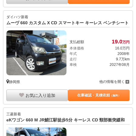
ダイハツ
新着
ムーヴ 660 カスタム X CD スマートキー キーレス ベンチシート
19.
0
支払総額
万円
本体価格
16.
0
万円
年式
2008年
走行
9.7万km
車検
2027年08月
他の情報を開く
静岡県
お気に入り追加
在庫確認・見積依頼
（無料）
三菱
新着
eKワゴン 660 M JR鯖江駅徒歩5分 キーレス CD 頸部衝突緩和