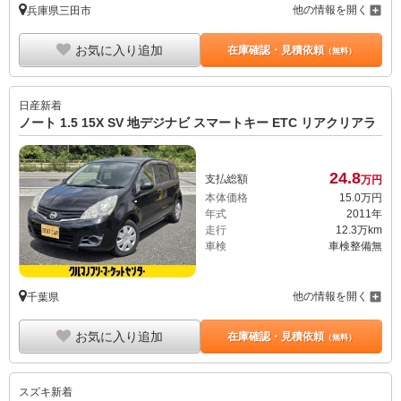
他の情報を開く
兵庫県三田市
お気に入り追加
在庫確認・見積依頼
（無料）
日産
新着
ノート 1.5 15X SV 地デジナビ スマートキー ETC リアクリアラ
24.
8
支払総額
万円
本体価格
15.
0
万円
年式
2011年
走行
12.3万km
車検
車検整備無
他の情報を開く
千葉県
お気に入り追加
在庫確認・見積依頼
（無料）
スズキ
新着