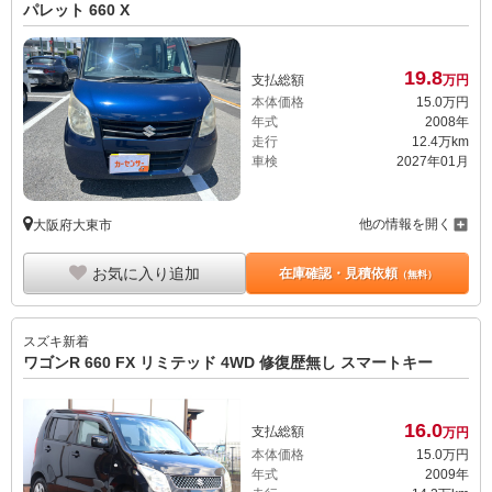
パレット 660 X
19.
8
支払総額
万円
本体価格
15.
0
万円
年式
2008年
走行
12.4万km
車検
2027年01月
他の情報を開く
大阪府大東市
お気に入り追加
在庫確認・見積依頼
（無料）
スズキ
新着
ワゴンR 660 FX リミテッド 4WD 修復歴無し スマートキー
16.
0
支払総額
万円
本体価格
15.
0
万円
年式
2009年