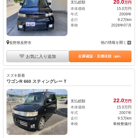
20.
0
支払総額
万円
本体価格
15.
0
万円
年式
2009年
走行
9.2万km
車検
2028年07月
他の情報を開く
長野県長野市
お気に入り追加
在庫確認・見積依頼
（無料）
スズキ
新着
ワゴンR 660 スティングレー T
22.
0
支払総額
万円
本体価格
15.
0
万円
年式
2007年
走行
9.5万km
車検
車検整備付