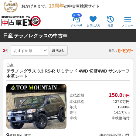
19周年
おかげさまで、
の中古車検索サイト
NEW
クルマAI
お気に入り
履歴
メニュー
日産 テラノレグラスの中古車
2
件
絞り込む
提供：
日産
テラノレグラス 3.3 RS-R リミテッド 4WD 切替4WD サンルーフ
本革シート
150.
0
支払総額
万円
本体価格
137.
0
万円
年式
1999年
走行
14.1万km
車検
車検整備付
他の情報を開く
岐阜県山県市