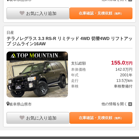
お気に入り追加
在庫確認・見積依頼
（無料）
日産
テラノレグラス 3.3 RS-R リミテッド 4WD 切替4WD リフトアッ
プ ジムライン16AW
155.
0
支払総額
万円
本体価格
142.
0
万円
年式
2001年
走行
13.5万km
車検
車検整備付
他の情報を開く
岐阜県山県市
お気に入り追加
在庫確認・見積依頼
（無料）