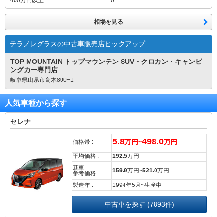
400万円
以上
0
相場を見る
テラノレグラスの中古車販売店ピックアップ
TOP MOUNTAIN トップマウンテン SUV・クロカン・キャンピ
ングカー専門店
岐阜県山県市高木800−1
人気車種から探す
セレナ
5.8
498.0
万円~
万円
価格帯 :
平均価格 :
192.5
万円
新車
159.9
万円~
521.0
万円
参考価格 :
製造年 :
1994年5月~生産中
中古車を探す (7893件)