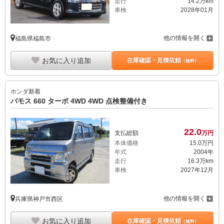
走行
14.2万km
車検
2028年01月
他の情報を開く
福島県福島市
お気に入り追加
在庫確認・見積依頼
（無料）
ホンダ
新着
バモス 660 ターボ 4WD 4WD 点検整備付き
22.
0
支払総額
万円
本体価格
15.
0
万円
年式
2004年
走行
16.3万km
車検
2027年12月
他の情報を開く
兵庫県神戸市西区
お気に入り追加
在庫確認・見積依頼
（無料）