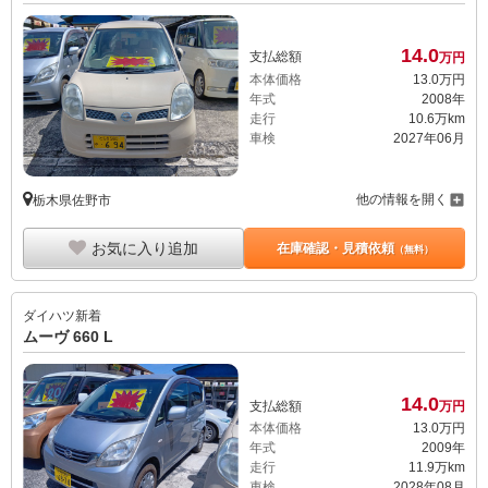
14.
0
支払総額
万円
本体価格
13.
0
万円
年式
2008年
走行
10.6万km
車検
2027年06月
他の情報を開く
栃木県佐野市
お気に入り追加
在庫確認・見積依頼
（無料）
ダイハツ
新着
ムーヴ 660 L
14.
0
支払総額
万円
本体価格
13.
0
万円
年式
2009年
走行
11.9万km
車検
2028年08月