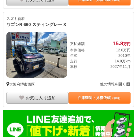
（無料）
スズキ
新着
ワゴンR 660 スティングレー X
15.
8
支払総額
万円
本体価格
12.
0
万円
年式
2010年
走行
14.0万km
車検
2027年11月
他の情報を開く
大阪府堺市西区
お気に入り追加
在庫確認・見積依頼
（無料）