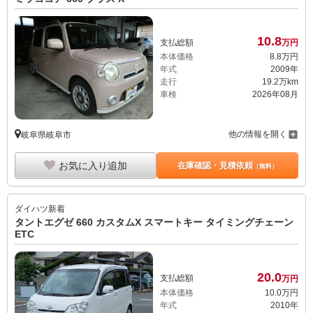
10.
8
支払総額
万円
本体価格
8.
8
万円
年式
2009年
走行
19.2万km
車検
2026年08月
他の情報を開く
岐阜県岐阜市
お気に入り追加
在庫確認・見積依頼
（無料）
ダイハツ
新着
タントエグゼ 660 カスタムX スマートキー タイミングチェーン
ETC
20.
0
支払総額
万円
本体価格
10.
0
万円
年式
2010年