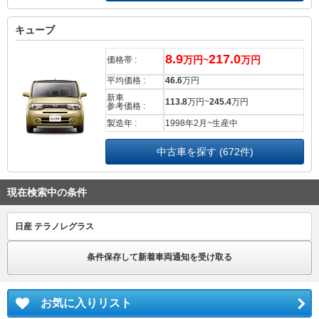
キューブ
8.9
217.0
万円~
万円
価格帯 :
平均価格 :
46.6
万円
新車
113.8
万円~
245.4
万円
参考価格 :
製造年 :
1998年2月~生産中
中古車を探す (672件)
現在検索中の条件
日産 テラノレグラス
条件保存して新着車両通知を受け取る
お気に入りリスト