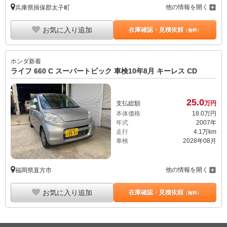
他の情報を開く
兵庫県揖保郡太子町
お気に入り追加
在庫確認・見積依頼
（無料）
ホンダ
新着
ライフ 660 C スーパートピック 車検10年8月 キーレス CD
25.
0
支払総額
万円
本体価格
18.
0
万円
年式
2007年
走行
4.1万km
車検
2028年08月
他の情報を開く
福岡県直方市
お気に入り追加
在庫確認・見積依頼
（無料）