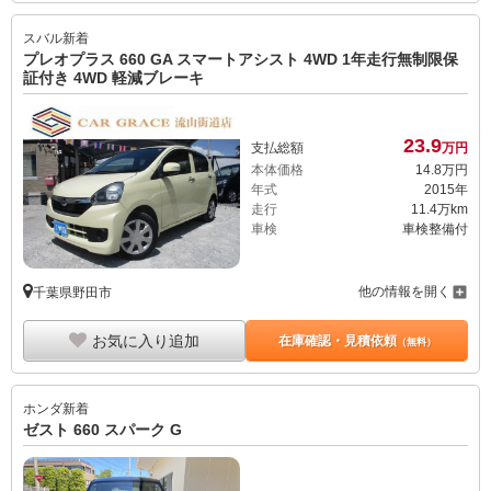
スバル
新着
プレオプラス 660 GA スマートアシスト 4WD 1年走行無制限保
証付き 4WD 軽減ブレーキ
23.
9
支払総額
万円
本体価格
14.
8
万円
年式
2015年
走行
11.4万km
車検
車検整備付
他の情報を開く
千葉県野田市
お気に入り追加
在庫確認・見積依頼
（無料）
ホンダ
新着
ゼスト 660 スパーク G